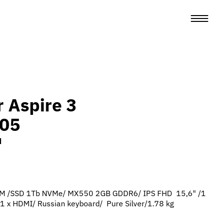
 Aspire 3
05
м
AM /SSD 1Tb NVMe/ MX550 2GB GDDR6/ IPS FHD 15,6" /1
 1 x HDMI/ Russian keyboard/ Pure Silver/1.78 kg