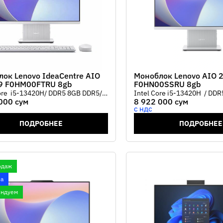
ок Lenovo IdeaCentre AIO
Моноблок Lenovo AIO 
9 F0HM00FTRU 8gb
F0HN00SSRU 8gb
ore i5-13420H/ DDR5 8GB DDR5/
Intel Core i5-13420H / DDR
000 сум
8 922 000 сум
GB / 27" FHD IPS/Intel® UHD
512GB / 24" FHD IPS/Intel®
С НДС
/ Wi-Fi /Web cam/ Wireless
Wi-Fi /Web cam/ Wireless k
d + mouse Цвет Cloud Grey
mouse Цвет Cloud Grey
ПОДРОБНЕЕ
ПОДРОБНЕЕ
одаж
а
ендуем