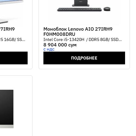
27IRH9
Моноблок Lenovo AIO 27IRH9
F0HM008DRU
R5 16GB/ SSD
Intel Core i5-13420H / DDR5 8GB/ SSD
8 904 000 сум
 UHD Graphic/
512GB / 27" FHD IPS/Intel® UHD Graphic/
С НДС
eyboard +
Wi-Fi /Web cam/ Wireless keyboard +
mouse Цвет Luna Grey
ПОДРОБНЕЕ