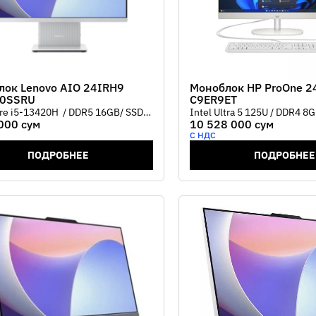
лок Lenovo AIO 24IRH9
Моноблок HP ProOne 2
0SSRU
C9ER9ET
ore i5-13420H / DDR5 16GB/ SSD
Intel Ultra 5 125U / DDR4 
000 сум
10 528 000 сум
 24" FHD IPS/Intel® UHD Graphic/
512G PCIe NVMe/ 24 FHD I
С НДС
Web cam/ Wireless keyboard +
(1920x1080)/Intel UHD Grap
Цвет Cloud Grey
/Web cam/USB keyboard + 
ПОДРОБНЕЕ
ПОДРОБНЕЕ
Shell White