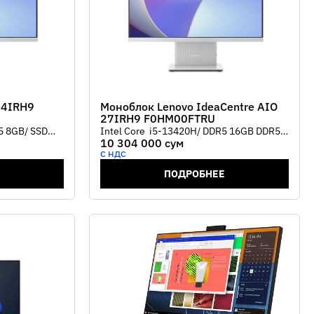
24IRH9
Моноблок Lenovo IdeaCentre AIO
27IRH9 F0HM00FTRU
5 8GB/ SSD
Intel Core i5-13420H/ DDR5 16GB DDR5/
10 304 000 сум
 UHD Graphic/
SSD 512GB / 27" FHD IPS/Intel® UHD
С НДС
eyboard +
Graphic/ Wi-Fi /Web cam/ Wireless
keyboard + mouse Цвет Cloud Grey
ПОДРОБНЕЕ