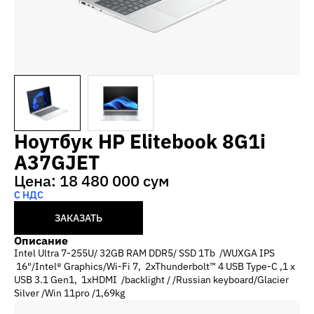
Ноутбук HP Elitebook 8G1i
A37GJET
Цена: 18 480 000 сум
С НДС
ЗАКАЗАТЬ
Описание
Intel Ultra 7-255U/ 32GB RAM DDR5/ SSD 1Tb /WUXGA IPS
16"/Intel® Graphics/Wi-Fi 7, 2xThunderbolt™ 4 USB Type-C ,1 x
USB 3.1 Gen1, 1xHDMI /backlight / /Russian keyboard/Glacier
Silver /Win 11pro /1,69kg