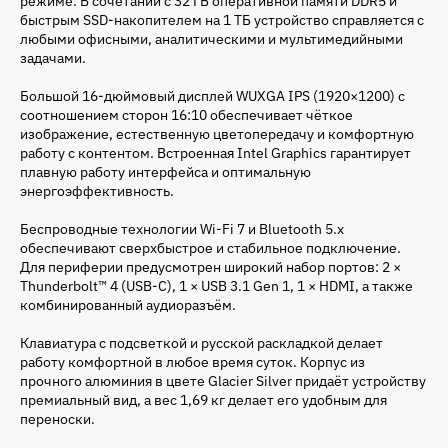
режиме. В сочетании с 32 ГБ оперативной памяти DDR5 и
быстрым SSD-накопителем на 1 ТБ устройство справляется с
любыми офисными, аналитическими и мультимедийными
задачами.
Большой 16-дюймовый дисплей WUXGA IPS (1920×1200) с
соотношением сторон 16:10 обеспечивает чёткое
изображение, естественную цветопередачу и комфортную
работу с контентом. Встроенная Intel Graphics гарантирует
плавную работу интерфейса и оптимальную
энергоэффективность.
Беспроводные технологии Wi-Fi 7 и Bluetooth 5.x
обеспечивают сверхбыстрое и стабильное подключение.
Для периферии предусмотрен широкий набор портов: 2 ×
Thunderbolt™ 4 (USB-C), 1 × USB 3.1 Gen 1, 1 × HDMI, а также
комбинированный аудиоразъём.
Клавиатура с подсветкой и русской раскладкой делает
работу комфортной в любое время суток. Корпус из
прочного алюминия в цвете Glacier Silver придаёт устройству
премиальный вид, а вес 1,69 кг делает его удобным для
переноски.