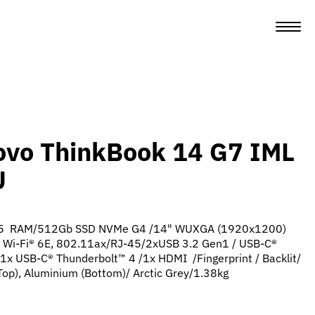
ovo ThinkBook 14 G7 IML
U
DR5 RAM/512Gb SSD NVMe G4 /14" WUXGA (1920x1200)
cs/ Wi-Fi® 6E, 802.11ax/RJ-45/2xUSB 3.2 Gen1 / USB-C®
1x USB-C® Thunderbolt™ 4 /1x HDMI /Fingerprint / Backlit/
op), Aluminium (Bottom)/ Arctic Grey/1.38kg