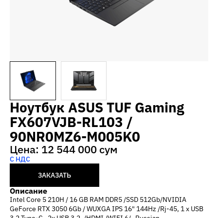
Ноутбук ASUS TUF Gaming
FX607VJB-RL103 /
90NR0MZ6-M005K0
Цена: 12 544 000 сум
С НДС
ЗАКАЗАТЬ
Описание
Intel Core 5 210H / 16 GB RAM DDR5 /SSD 512Gb/NVIDIA
GeForce RTX 3050 6Gb / WUXGA IPS 16" 144Hz /Rj-45, 1 x USB