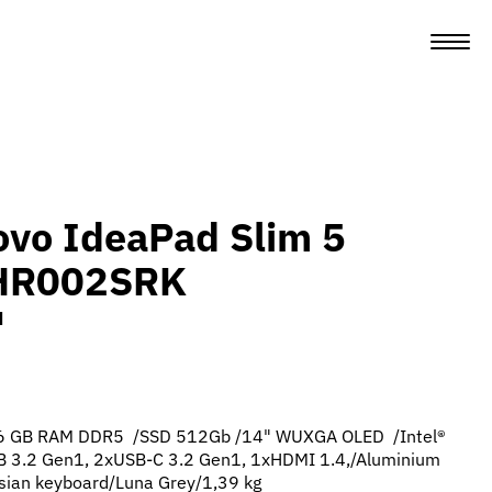
vo IdeaPad Slim 5
HR002SRK
м
 16 GB RAM DDR5 /SSD 512Gb /14" WUXGA OLED /Intel®
SB 3.2 Gen1, 2xUSB-C 3.2 Gen1, 1xHDMI 1.4,/Aluminium
sian keyboard/Luna Grey/1,39 kg