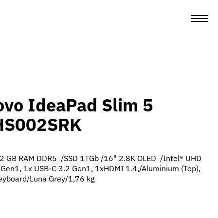
vo IdeaPad Slim 5
HS002SRK
 32 GB RAM DDR5 /SSD 1TGb /16" 2.8K OLED /Intel® UHD
2 Gen1, 1x USB-C 3.2 Gen1, 1xHDMI 1.4,/Aluminium (Top),
eyboard/Luna Grey/1,76 kg