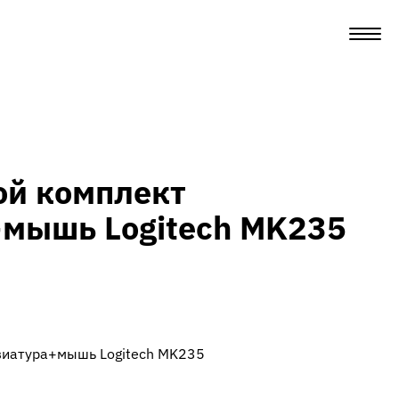
ой комплект
+мышь Logitech MK235
виатура+мышь Logitech MK235