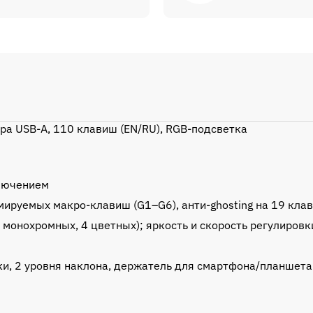
а USB-A, 110 клавиш (EN/RU), RGB‑подсветка
ключением
ируемых макро-клавиш (G1–G6), анти-ghosting на 19 кла
монохромных, 4 цветных); яркость и скорость регулировк
и, 2 уровня наклона, держатель для смартфона/планшета