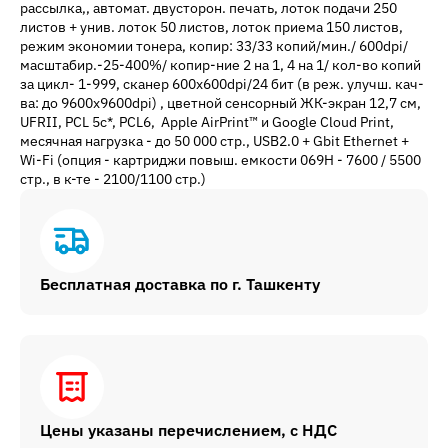
рассылка,, автомат. двусторон. печать, лоток подачи 250
листов + унив. лоток 50 листов, лоток приема 150 листов,
режим экономии тонера, копир: 33/33 копий/мин./ 600dpi/
масштабир.-25-400%/ копир-ние 2 на 1, 4 на 1/ кол-во копий
за цикл- 1-999, сканер 600x600dpi/24 бит (в реж. улучш. кач-
ва: до 9600x9600dpi) , цветной сенсорный ЖК-экран 12,7 см,
UFRII, PCL 5c*, PCL6, Apple AirPrint™ и Google Cloud Print,
месячная нагрузка - до 50 000 стр., USB2.0 + Gbit Ethernet +
Wi-Fi (опция - картриджи повыш. емкости 069H - 7600 / 5500
стр., в к-те - 2100/1100 стр.)
Бесплатная доставка по г. Ташкенту
Цены указаны перечислением, с НДС