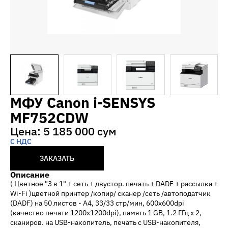
МФУ Canon i-SENSYS
MF752CDW
Цена: 5 185 000 сум
С НДС
ЗАКАЗАТЬ
Описание
( Цветное "3 в 1" + сеть + двустор. печать + DADF + рассылка +
Wi-Fi )цветной принтер /копир/ сканер /сеть /автоподатчик
(DADF) на 50 листов - А4, 33/33 стр/мин, 600x600dpi
(качество печати 1200х1200dpi), память 1 GB, 1.2 ГГц x 2,
сканиров. на USB-накопитель, печать с USB-накопителя,