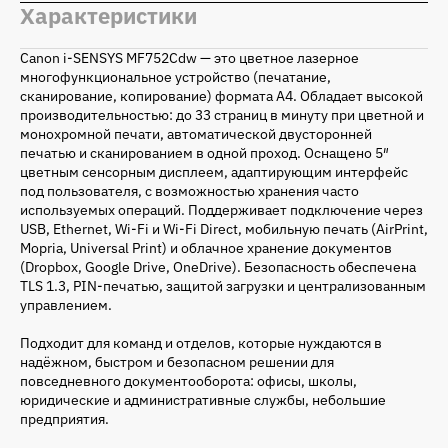
Характеристики
Canon i‑SENSYS MF752Cdw — это цветное лазерное
многофункциональное устройство (печатание,
сканирование, копирование) формата A4. Обладает высокой
производительностью: до 33 страниц в минуту при цветной и
монохромной печати, автоматической двусторонней
печатью и сканированием в одной проход. Оснащено 5″
цветным сенсорным дисплеем, адаптирующим интерфейс
под пользователя, с возможностью хранения часто
используемых операций. Поддерживает подключение через
USB, Ethernet, Wi‑Fi и Wi‑Fi Direct, мобильную печать (AirPrint,
Mopria, Universal Print) и облачное хранение документов
(Dropbox, Google Drive, OneDrive). Безопасность обеспечена
TLS 1.3, PIN‑печатью, защитой загрузки и централизованным
управлением.
Подходит для команд и отделов, которые нуждаются в
надёжном, быстром и безопасном решении для
повседневного документооборота: офисы, школы,
юридические и административные службы, небольшие
предприятия.