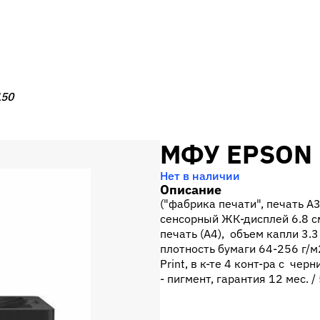
150
МФУ EPSON 
Нет в наличии
Описание
("фабрика печати", печать A3
сенсорный ЖК-дисплей 6.8 см
печать (A4), объем капли 3.3
плотность бумаги 64-256 г/м2,
Print, в к-те 4 конт-ра с чер
- пигмент, гарантия 12 мес. /