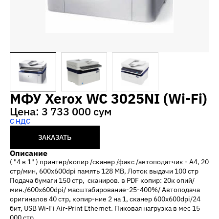
МФУ Xerox WC 3025NI (Wi-Fi)
Цена: 3 733 000 сум
С НДС
ЗАКАЗАТЬ
Описание
( "4 в 1" ) принтер/копир /сканер /факс /автоподатчик - А4, 20
стр/мин, 600x600dpi память 128 MB, Лоток выдачи 100 стр
Подача бумаги 150 стр, сканиров. в PDF копир: 20к опий/
мин./600x600dpi/ масштабирование-25-400%/ Автоподача
оригиналов 40 стр, копир-ние 2 на 1, сканер 600x600dpi/24
бит, USB Wi-Fi Air-Print Ethernet. Пиковая нагрузка в мес 15
000 стр