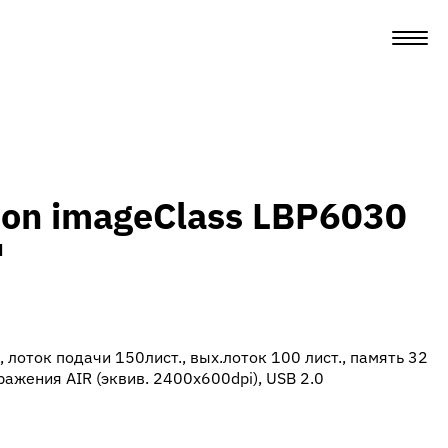
on imageClass LBP6030
м
., лоток подачи 150лист., вых.лоток 100 лист., память 32
ражения AIR (эквив. 2400x600dpi), USB 2.0