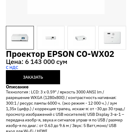
Проектор EPSON CO-WX02
Цена: 6 143 000 сум
С НДС
ЗАКАЗАТЬ
Описание
Технология : LCD: 3 х 0.59" / яркость 3000 ANSI lm /
разрешение WXGA (1280х800) / контрастность нативная:
300:1 / ресурс лампы 6000 ч. (эко режим - 12 000 ч.) / зум
1,35х (цифр.) / коррекция трапец. искаж-я: от -30 до 30 град./
просмотр изображений с USB носителей/ USB Display 3-в-1 –
передача изобр-я, звука и сигналов управ-я по USB / размер
изобр-я по диаг.: от 0.63 до 9.6 м / Звук: 5 Ватт,моно/ USB
вход для Wi-Fi / HDMI