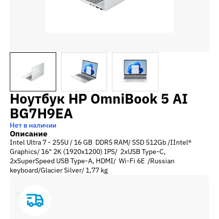
Ноутбук HP OmniBook 5 AI
BG7H9EA
Нет в наличии
Описание
Intel Ultra 7 - 255U / 16 GB DDR5 RAM/ SSD 512Gb /IIntel®
Graphics/ 16" 2K (1920x1200) IPS/ 2xUSB Type-C,
2xSuperSpeed USB Type-A, HDMI/ Wi-Fi 6E /Russian
keyboard/Glacier Silver/ 1,77 kg