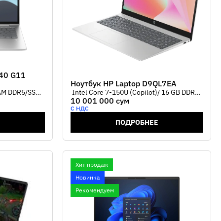
640 G11
Ноутбук HP Laptop D9QL7EA
RAM DDR5/SSD
Intel Core 7-150U (Copilot)/ 16 GB DDR4
10 001 000 сум
ics /14,0"
RAM/ SSD 512Gb /Intel graphics/ 15,6"
С НДС
rbolt,
Full HD IPS/ 1 xUSB Type-C, 2x USB Type-
Wi-Fi 6E /
A, HDMI/ Wi-Fi 6 /Russian
ПОДРОБНЕЕ
an
keyboard/Natural Silver/ 1,59 kg
Хит продаж
Новинка
Рекомендуем