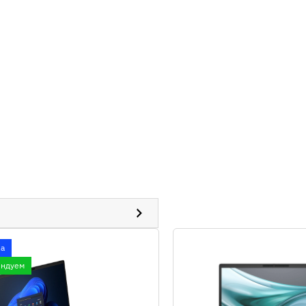
а
ендуем