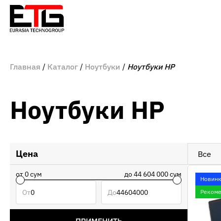
Главная
Каталог
Ноутбуки
Ноутбуки HP
Ноутбуки HP
Цена
Все
от
0
сум
до
44 604 000
сум
Новинк
От
До
Реком