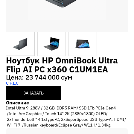
Ноутбук HP OmniBook Ultra
Flip AI PC x360 C1UM1EA
Цена: 23 744 000 сум
С НДС
ЗАКАЗАТЬ
Описание
Intel Ultra 9-288V / 32 GB DDR5 RAM/ SSD 1Tb PCIe Gen4
/Intel Arc Graphics/ Touch 14" 2K (2880x1800) OLED/
2xThunderbolt™ 4 1xType-C, 2xSuperSpeed USB Type-A, HDMI/
Wi-Fi 7 /Russian keyboard/Eclipse Gray/ W11H/ 1,34kg