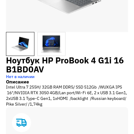
Ноутбук HP ProBook 4 G1i 16
B1BD0AV
Нет в наличии
Описание
Intel Ultra 7 255H/ 32GB RAM DDR5/ SSD 512Gb /WUXGA IPS
16"/NVIDIA RTX 3050 4GB/Lan port/Wi-Fi 6E, 2 x USB 3.1 Gen1,
2xUSB 3.1 Type-C Gen1, 1xHDMI /backlight /Russian keyboard/
Pike Silver/ /1,74kg