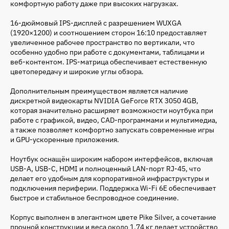
комфортную работу даже при высоких нагрузках.
16-дюймовый IPS-дисплей с разрешением WUXGA
(1920×1200) и соотношением сторон 16:10 предоставляет
увеличенное рабочее пространство по вертикали, что
особенно удобно при работе с документами, таблицами и
веб-контентом. IPS-матрица обеспечивает естественную
цветопередачу и широкие углы обзора.
Дополнительным преимуществом является наличие
дискретной видеокарты NVIDIA GeForce RTX 3050 4GB,
которая значительно расширяет возможности ноутбука при
работе с графикой, видео, CAD-программами и мультимедиа,
а также позволяет комфортно запускать современные игры
и GPU-ускоренные приложения.
Ноутбук оснащён широким набором интерфейсов, включая
USB-A, USB-C, HDMI и полноценный LAN-порт RJ-45, что
делает его удобным для корпоративной инфраструктуры и
подключения периферии. Поддержка Wi-Fi 6E обеспечивает
быстрое и стабильное беспроводное соединение.
Корпус выполнен в элегантном цвете Pike Silver, а сочетание
прочной конструкции и веса около 1.74 кг делает устройство