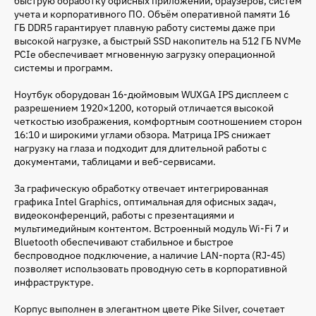
быструю обработку офисных приложений, браузеров, систем
учета и корпоративного ПО. Объём оперативной памяти 16
ГБ DDR5 гарантирует плавную работу системы даже при
высокой нагрузке, а быстрый SSD накопитель на 512 ГБ NVMe
PCIe обеспечивает мгновенную загрузку операционной
системы и программ.
Ноутбук оборудован 16-дюймовым WUXGA IPS дисплеем с
разрешением 1920×1200, который отличается высокой
четкостью изображения, комфортным соотношением сторон
16:10 и широкими углами обзора. Матрица IPS снижает
нагрузку на глаза и подходит для длительной работы с
документами, таблицами и веб-сервисами.
За графическую обработку отвечает интегрированная
графика Intel Graphics, оптимальная для офисных задач,
видеоконференций, работы с презентациями и
мультимедийным контентом. Встроенный модуль Wi-Fi 7 и
Bluetooth обеспечивают стабильное и быстрое
беспроводное подключение, а наличие LAN-порта (RJ-45)
позволяет использовать проводную сеть в корпоративной
инфраструктуре.
Корпус выполнен в элегантном цвете Pike Silver, сочетает